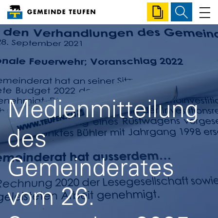
Gemeinde Teufen
E-Services
Suche
zur Startseite
Direkt zur Hauptnavigation
Direkt zum Inhalt
Direkt zur Suche
Direkt zum Stichwortverzeichnis
Medienmitteilung
des
Gemeinderates
vom 26.