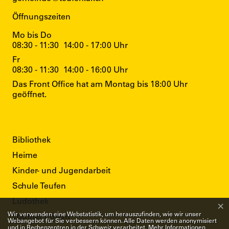
Öffnungszeiten
Mo bis Do
08:30 - 11:30
14:00 - 17:00 Uhr
Fr
08:30 - 11:30
14:00 - 16:00 Uhr
Das Front Office hat am Montag bis 18:00 Uhr
geöffnet.
Direktzugriffe
Bibliothek
Heime
Kinder- und Jugendarbeit
Schule Teufen
Ludothek
×
Webstatistik
Wir verwenden eine Webstatistik, um herauszufinden, wie wir unser
Tüüfner Poscht
Webangebot für Sie verbessern können. Alle Daten werden anonymisiert
und in Rechenzentren in der Schweiz verarbeitet. Mehr Informationen