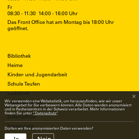
Fr
08:30 - 11:30
14:00 - 16:00 Uhr
Das Front Office hat am Montag bis 18:00 Uhr
geöffnet.
Direktzugriffe
Bibliothek
Heime
Kinder- und Jugendarbeit
Schule Teufen
Ludothek
×
Webstatistik
Wir verwenden eine Webstatistik, um herauszufinden, wie wir unser
Tüüfner Poscht
Webangebot für Sie verbessern können. Alle Daten werden anonymisiert
und in Rechenzentren in der Schweiz verarbeitet. Mehr Informationen
finden Sie unter
“Datenschutz“
.
Toolbar
Datenschutz
Impressum
Dürfen wir Ihre anonymisierten Daten verwenden?
Ja
Nein