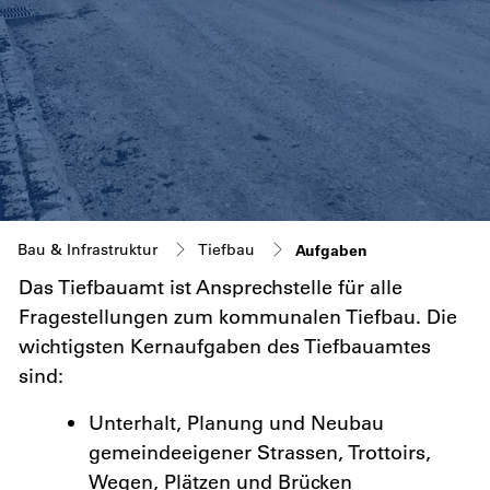
(ausgewählt)
Bau & Infrastruktur
Tiefbau
Aufgaben
Das Tiefbauamt ist Ansprechstelle für alle
Fragestellungen zum kommunalen Tiefbau. Die
Zugehörige Objekte
wichtigsten Kernaufgaben des Tiefbauamtes
sind:
Unterhalt, Planung und Neubau
gemeindeeigener Strassen, Trottoirs,
Wegen, Plätzen und Brücken