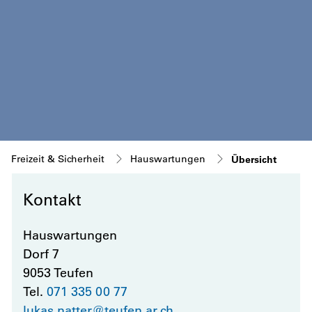
(ausgew
Freizeit & Sicherheit
Hauswartungen
Übersicht
Kontakt
Zugehörige Objekte
Hauswartungen
Dorf 7
9053 Teufen
Tel.
071 335 00 77
lukas.natter@teufen.ar.ch