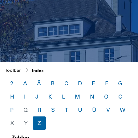
(ausgewählt)
Toolbar
Index
2
A
Ä
B
C
D
E
F
G
H
I
J
K
L
M
N
O
Ö
P
Q
R
S
T
U
Ü
V
W
X
Y
Z
Zahlen